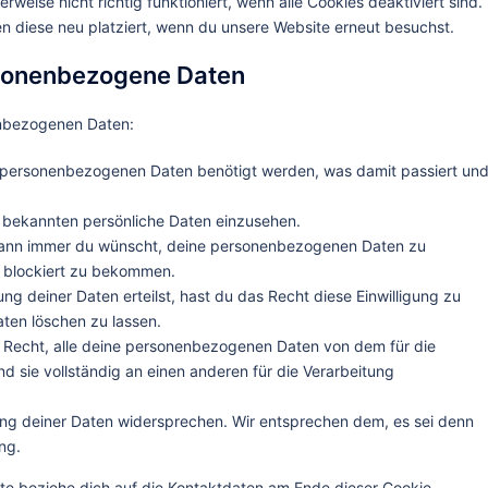
weise nicht richtig funktioniert, wenn alle Cookies deaktiviert sind.
n diese neu platziert, wenn du unsere Website erneut besuchst.
rsonenbezogene Daten
enbezogenen Daten:
 personenbezogenen Daten benötigt werden, was damit passiert un
s bekannten persönliche Daten einzusehen.
 wann immer du wünscht, deine personenbezogenen Daten zu
r blockiert zu bekommen.
ng deiner Daten erteilst, hast du das Recht diese Einwilligung zu
en löschen zu lassen.
s Recht, alle deine personenbezogenen Daten von dem für die
d sie vollständig an einen anderen für die Verarbeitung
ung deiner Daten widersprechen. Wir entsprechen dem, es sei denn
ng.
tte beziehe dich auf die Kontaktdaten am Ende dieser Cookie-